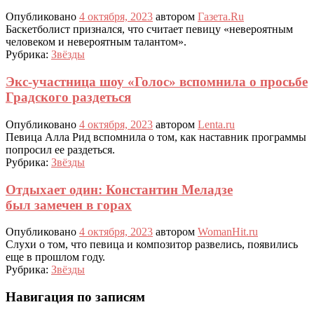
Опубликовано
4 октября, 2023
автором
Газета.Ru
Баскетболист признался, что считает певицу «невероятным
человеком и невероятным талантом».
Рубрика:
Звёзды
Экс-участница шоу «Голос» вспомнила о просьбе
Градского раздеться
Опубликовано
4 октября, 2023
автором
Lenta.ru
Певица Алла Рид вспомнила о том, как наставник программы
попросил ее раздеться.
Рубрика:
Звёзды
Отдыхает один: Константин Меладзе
был замечен в горах
Опубликовано
4 октября, 2023
автором
WomanHit.ru
Слухи о том, что певица и композитор развелись, появились
еще в прошлом году.
Рубрика:
Звёзды
Навигация по записям