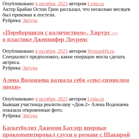
Опубликовано
4 октября, 2023
автором
Lenta.ru
Актер Брайан Остин Грин рассказал, что несколько месяцев
был прикован к постели.
Рубрика:
Звёзды
«Переборщили с количеством». Хирург —
о пластике Дженнифер Лоуренс
Опубликовано
4 октября, 2023
автором
WomanHit.ru
Специалист предположил, какие операции могла сделать
актриса.
Рубрика:
Звёзды
Алена Водонаева назвала себя «секс-символом
эпохи»
Опубликовано
4 октября, 2023
автором
Lenta.ru
Бывшая участница реалити-шоу «Дом-2» Алена Водонаева
показала откровенные фото.
Рубрика:
Звёзды
Баскетболит Джимми Батлер впервые
прокомментировал слухи о романе с Шакирой