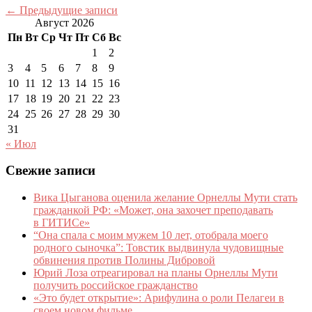
←
Предыдущие записи
Август 2026
Пн
Вт
Ср
Чт
Пт
Сб
Вс
1
2
3
4
5
6
7
8
9
10
11
12
13
14
15
16
17
18
19
20
21
22
23
24
25
26
27
28
29
30
31
« Июл
Свежие записи
Вика Цыганова оценила желание Орнеллы Мути стать
гражданкой РФ: «Может, она захочет преподавать
в ГИТИСе»
“Она спала с моим мужем 10 лет, отобрала моего
родного сыночка”: Товстик выдвинула чудовищные
обвинения против Полины Дибровой
Юрий Лоза отреагировал на планы Орнеллы Мути
получить российское гражданство
«Это будет открытие»: Арифулина о роли Пелагеи в
своем новом фильме