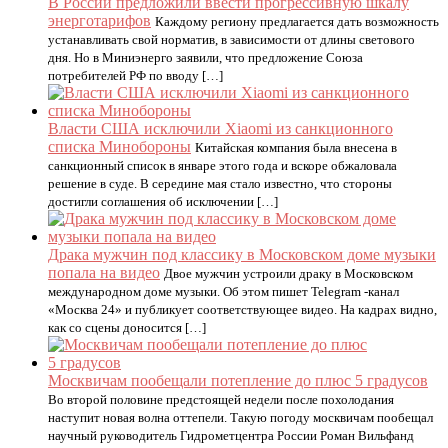
В России предложили ввести прогрессивную шкалу
энерготарифов
Каждому региону предлагается дать возможность
устанавливать свой норматив, в зависимости от длины светового
дня. Но в Миниэнерго заявили, что предложение Союза
потребителей РФ по вводу […]
Власти США исключили Xiaomi из санкционного
списка Минобороны
Китайская компания была внесена в
санкционный список в январе этого года и вскоре обжаловала
решение в суде. В середине мая стало известно, что стороны
достигли соглашения об исключении […]
Драка мужчин под классику в Московском доме музыки
попала на видео
Двое мужчин устроили драку в Московском
международном доме музыки. Об этом пишет Telegram -канал
«Москва 24» и публикует соответствующее видео. На кадрах видно,
как со сцены доносится […]
Москвичам пообещали потепление до плюс 5 градусов
Во второй половине предстоящей недели после похолодания
наступит новая волна оттепели. Такую погоду москвичам пообещал
научный руководитель Гидрометцентра России Роман Вильфанд