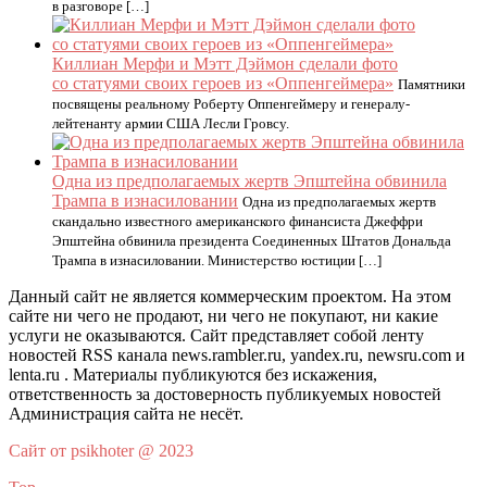
в разговоре […]
Киллиан Мерфи и Мэтт Дэймон сделали фото
со статуями своих героев из «Оппенгеймера»
Памятники
посвящены реальному Роберту Оппенгеймеру и генералу-
лейтенанту армии США Лесли Гровсу.
Одна из предполагаемых жертв Эпштейна обвинила
Трампа в изнасиловании
Одна из предполагаемых жертв
скандально известного американского финансиста Джеффри
Эпштейна обвинила президента Соединенных Штатов Дональда
Трампа в изнасиловании. Министерство юстиции […]
Данный сайт не является коммерческим проектом. На этом
сайте ни чего не продают, ни чего не покупают, ни какие
услуги не оказываются. Сайт представляет собой ленту
новостей RSS канала news.rambler.ru, yandex.ru, newsru.com и
lenta.ru . Материалы публикуются без искажения,
ответственность за достоверность публикуемых новостей
Администрация сайта не несёт.
Сайт от psikhoter @ 2023