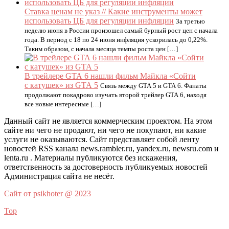
Ставка ценам не указ // Какие инструменты может
использовать ЦБ для регуляции инфляции
За третью
неделю июня в России произошел самый бурный рост цен с начала
года. В период с 18 по 24 июня инфляция ускорилась до 0,22%.
Таким образом, с начала месяца темпы роста цен […]
В трейлере GTA 6 нашли фильм Майкла «Сойти
с катушек» из GTA 5
Связь между GTA 5 и GTA 6. Фанаты
продолжают покадрово изучать второй трейлер GTA 6, находя
все новые интересные […]
Данный сайт не является коммерческим проектом. На этом
сайте ни чего не продают, ни чего не покупают, ни какие
услуги не оказываются. Сайт представляет собой ленту
новостей RSS канала news.rambler.ru, yandex.ru, newsru.com и
lenta.ru . Материалы публикуются без искажения,
ответственность за достоверность публикуемых новостей
Администрация сайта не несёт.
Сайт от psikhoter @ 2023
Top