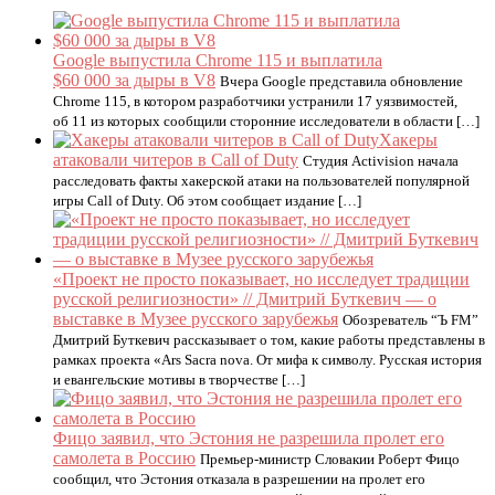
Google выпустила Chrome 115 и выплатила
$60 000 за дыры в V8
Вчера Google представила обновление
Chrome 115, в котором разработчики устранили 17 уязвимостей,
об 11 из которых сообщили сторонние исследователи в области […]
Хакеры
атаковали читеров в Call of Duty
Студия Activision начала
расследовать факты хакерской атаки на пользователей популярной
игры Call of Duty. Об этом сообщает издание […]
«Проект не просто показывает, но исследует традиции
русской религиозности» // Дмитрий Буткевич — о
выставке в Музее русского зарубежья
Обозреватель “Ъ FM”
Дмитрий Буткевич рассказывает о том, какие работы представлены в
рамках проекта «Ars Sacra nova. От мифа к символу. Русская история
и евангельские мотивы в творчестве […]
Фицо заявил, что Эстония не разрешила пролет его
самолета в Россию
Премьер-министр Словакии Роберт Фицо
сообщил, что Эстония отказала в разрешении на пролет его