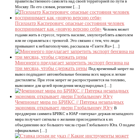
правительственного самолета над своей территорией по пути в
Москву. По его словам, решение […]
Психиатр Касперович: опасные состояния человек
воспринимает как «новую версию себя»
Человек может
годами жить в стрессе, терпеть насилие, злоупотреблять алкоголем
или не справляться с тревогой. Это связано с тем, что люди
привыкают к неблагополучию, рассказала «Газете.Ru» […]
Минэнерго предлагает запретить экспорт бензина на
три месяца, чтобы сдержать цены
Под временный запрет на
вывоз подпадают автомобильные бензины всех марок и легкие
дистилляты. При этом запрет не распространяется на топливо,
вывозимое для целей проведения международных […]
Чемпионат мира по БРИКС // Пятерка незападных
экономик открывает двери Глобальному Югу
В
преддверии саммита БРИКС в ЮАР «пятерка» держав незападного
мира получает сигналы о желании присоединиться к их
объединению все большего числа стран Глобального Юга. О подаче
официальных […]