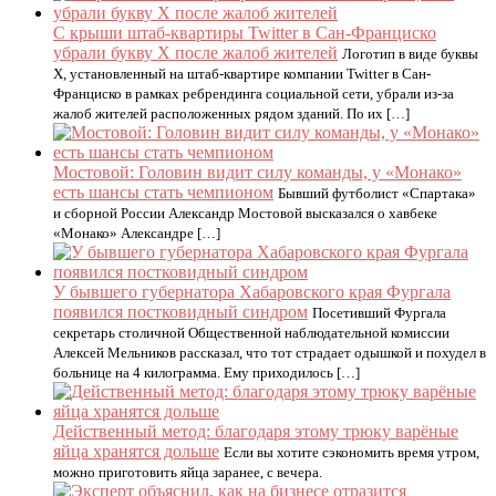
С крыши штаб-квартиры Twitter в Сан-Франциско
убрали букву X после жалоб жителей
Логотип в виде буквы
X, установленный на штаб-квартире компании Twitter в Сан-
Франциско в рамках ребрендинга социальной сети, убрали из-за
жалоб жителей расположенных рядом зданий. По их […]
Мостовой: Головин видит силу команды, у «Монако»
есть шансы стать чемпионом
Бывший футболист «Спартака»
и сборной России Александр Мостовой высказался о хавбеке
«Монако» Александре […]
У бывшего губернатора Хабаровского края Фургала
появился постковидный синдром
Посетивший Фургала
секретарь столичной Общественной наблюдательной комиссии
Алексей Мельников рассказал, что тот страдает одышкой и похудел в
больнице на 4 килограмма. Ему приходилось […]
Действенный метод: благодаря этому трюку варёные
яйца хранятся дольше
Если вы хотите сэкономить время утром,
можно приготовить яйца заранее, с вечера.