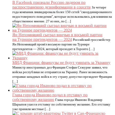
В Facebook признали Россию лидером по
распространению дезинформации в соцсети
За четыре
года компания ликвидировала более 150 сетей "скоординированного
недостоверного поведения", которые использовались для влияния на
общественное мнение. 27 из них, по […]
Ян Непомнящий сыграл вничью в восьмой партии
на Турнире претендентов — 2024
Российский гроссмейстер
Ян Непомнящий провёл восьмую партию на Турнире
претендентов — 2024, который проходит в Торонто […]
МИД Франции: французы не будут умирать за Украину
Министр иностранных дел Франции Стефан Сежурне заявил, что
войска республики не отправятся на Украину. Ранее возможность
отправки западных войск в эту страну допустил президент Франции
[…]
Глава города Иваново подал в отставку по
собственному желанию
Глава города Иваново Владимир
Шарыпов ушел в отставку по собственному желанию. Его отставку
уже приняли местные […]