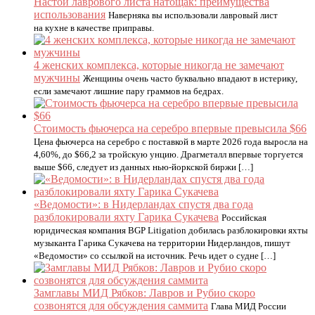
Настой лаврового листа натощак: преимущества
использования
Наверняка вы использовали лавровый лист
на кухне в качестве приправы.
4 женских комплекса, которые никогда не замечают
мужчины
Женщины очень часто буквально впадают в истерику,
если замечают лишние пару граммов на бедрах.
Стоимость фьючерса на серебро впервые превысила $66
Цена фьючерса на серебро с поставкой в марте 2026 года выросла на
4,60%, до $66,2 за тройскую унцию. Драгметалл впервые торгуется
выше $66, следует из данных нью-йоркской биржи […]
«Ведомости»: в Нидерландах спустя два года
разблокировали яхту Гарика Сукачева
Российская
юридическая компания BGP Litigation добилась разблокировки яхты
музыканта Гарика Сукачева на территории Нидерландов, пишут
«Ведомости» со ссылкой на источник. Речь идет о судне […]
Замглавы МИД Рябков: Лавров и Рубио скоро
созвонятся для обсуждения саммита
Глава МИД России