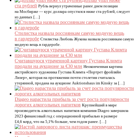
Доллар упал ниже
ста рублей
Рубль вернул утраченные ранее днем позиции
на Мосбирже — курс доллара опустился ниже ста рублей, следует
из данных […]
Стилистка назвала россиянкам самую модную вещь
в гардеробе
Стилистка Любовь Жукова назвала россиянкам самую
модную вещь в гардеробе.
Считавшуюся утраченной картину Густава Климта
продали на аукционе за €30 млн
Неоконченная картина
австрийского художника Густава Климта «Портрет фройляйн
Лизер», которая на протяжении почти столетия считалась
утерянной, продана на аукционе Auktionshaus im Kinsky за […]
Diageo нарастила прибыль за счет роста популярности
дорогих алкогольных напитков
Крупнейший в мире
производитель алкогольных напитков компания Diageo завершила
2023 финансовый год с операционной прибылью в размере
£4,6 млрд, что на 5,1% больше, чем годом ранее. […]