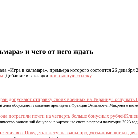
ьмара» и чего от него ждать
ала «Игра в кальмара», премьера которого состоится 26 декабря 2
ры
. Добавьте в закладки
постоянную ссылку
.
Послушать П
ой день обсуждают заявление президента Франции Эмманюэля Макрона о возм
Клиен
личество зачислений бонусов на карточные счета в первом полугодии 2023 год
Похудеть к лету: названы продукты-помощники для 