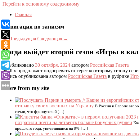
Перейти к основному содержимому
Главная
Навигация по записям
←
Предыдущая
Следующая
→
Когда выйдет второй сезон «Игры в кал
Опубликовано
30 октября, 2024
автором
Российская Газета
Netflix продолжает подогревать интерес ко второму сезону сери
Запись опубликована автором
Российская Газета
в рубрике
Иг
More from my site
отправку своих военных на Украину
В России и Европе втор
сочли, что французский […]
потратили почти на четверть больше бонусных рублей
Ко
прошлого года, увеличившись на 8%. […]