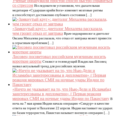
Ученые обнаружили простой способ быстро справиться
со стрессом
Исследователи установили, что дыхательная
медитация «Сударшан крийя йога» изменяет мозговые ритмы
и способствует достижению глубокого состояния […]
«Замкнутый круг»: диетолог Михалева рассказала,
чем грозит отказ от завтрака
Врач-эндокринолог и диетолог
Оксана Михалева рассказала, что отказ от завтрака может привести
к серьезным проблемам […]
Лисовец посоветовал российским мужчинам носить
короткие шорты
Стилист и телеведущий Владислав Лисовец
назвал актуальный тренд для российских мужчин.
«Ничто не указывает на то, что Нью-Дели и Исламабад
заинтересованы в дипломатии» // Первая реакция
мировых СМИ на ночные удары Индии по Пакистану
В
ночь на 7 мая армия Индии начала операцию «Синдур» в качестве
ответа на теракт в Пахалгаме 22 апреля. Индия настаивает на ударах
по базам террористов, Пакистан называет военную операцию […]