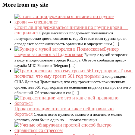
More from my site
Стоит ли придерживаться питания по группе крови —
специалист
Среди населения продолжает пользоваться
популярностью диета, согласно которой та или иная группа крови
определяет восприимчивость организма к определенным […]
Бункер
с мукой загорелся в Подмосковье
Бункер с мукой загорелся
в цеху в подмосковном городе Кашира. Об этом сообщила пресс-
служба МЧС России в Telegram […]
Трамп
посчитал, что ему грозит 561 год тюрьмы
Экс-президент
США Дональд Трамп заявил, что ему грозит шесть пожизненных
сроков, или 561 год, тюрьмы на основании выдвинутых против него
обвинений. Об этом сказано в его […]
Прокрастинация: что это и как с ней правильно
бороться
Сколько всего нужного, важного и полезного можно
успевать, если бы не одно но — прокрастинация!