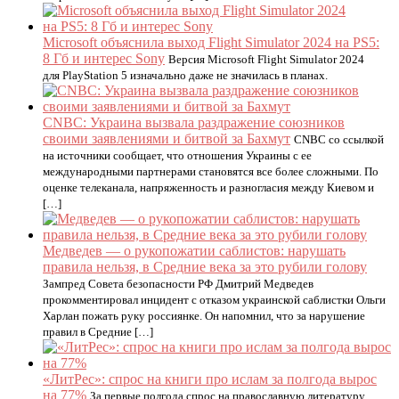
Microsoft объяснила выход Flight Simulator 2024 на PS5:
8 Гб и интерес Sony
Версия Microsoft Flight Simulator 2024
для PlayStation 5 изначально даже не значилась в планах.
CNBC: Украина вызвала раздражение союзников
своими заявлениями и битвой за Бахмут
CNBC со ссылкой
на источники сообщает, что отношения Украины с ее
международными партнерами становятся все более сложными. По
оценке телеканала, напряженность и разногласия между Киевом и
[…]
Медведев — о рукопожатии саблистов: нарушать
правила нельзя, в Средние века за это рубили голову
Зампред Совета безопасности РФ Дмитрий Медведев
прокомментировал инцидент с отказом украинской саблистки Ольги
Харлан пожать руку россиянке. Он напомнил, что за нарушение
правил в Средние […]
«ЛитРес»: спрос на книги про ислам за полгода вырос
на 77%
За первые полгода спрос на православную литературу