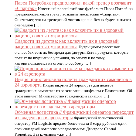
Павел Погребняк предположил, какой тренер возглавит
«Спартак»
Известный российский экс-футболист Павел Погребняк
предположил, какой тренер возглавит московский «Спартак».
Он считает, что на тренерский мостик красно-белых будет назначен
очередной […]
Cладости из детства: как включить их в здоровый
рацион, советы нутрициолога
Нутрициолог рассказала
о способах есть их без вреда для фигуры. Есть продукты, которые
помнят по шуршанию упаковки, по запаху и по тому,
как они появлялись на столе по особому […]
Индия приостановила полеты гражданских самолетов в
24 аэропорта
Индия закрыла 24 аэропорта для полетов
гражданских самолетов из-за эскалации конфликта с Пакистаном. Об
этом заявляет Министерство гражданской авиации […]
Обменная логистика // Французский оператор переходит
из владельцев в арендаторы
Французский логистический
оператор FM Logistic продает более чем за 3 млрд руб. еще один
свой складской комплекс в подмосковном Дмитрове Central
Properties. Эта компания уже […]