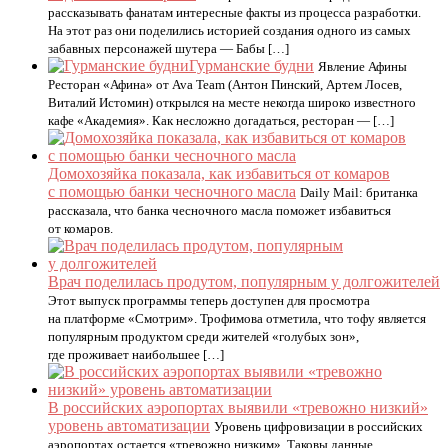
рассказывать фанатам интересные факты из процесса разработки.
На этот раз они поделились историей создания одного из самых
забавных персонажей шутера — Бабы […]
Гурманские будни
Явление Афины
Ресторан «Афина» от Ava Team (Антон Пинский, Артем Лосев,
Виталий Истомин) открылся на месте некогда широко известного
кафе «Академия». Как несложно догадаться, ресторан — […]
Домохозяйка показала, как избавиться от комаров
с помощью банки чесночного масла
Daily Mail: британка
рассказала, что банка чесночного масла поможет избавиться
от комаров.
Врач поделилась продутом, популярным у долгожителей
Этот выпуск программы теперь доступен для просмотра
на платформе «Смотрим». Трофимова отметила, что тофу является
популярным продуктом среди жителей «голубых зон»,
где проживает наибольшее […]
В российских аэропортах выявили «тревожно низкий»
уровень автоматизации
Уровень цифровизации в российских
аэропортах остается «тревожно низким». Таковы данные